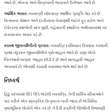
આવે છે, એકતા અને મિત્રતાની ભાવનાને ઉત્તેજન આપે છે.
આર્થિક અસર:
નવરાત્રી નોંધપાત્ર આર્થિક પ્રવૃત્તિ પેદા કરે છે.
ઉત્સવના પોશાક અને દાગીનાના વેચાણથી લઈને ફૂડ સ્ટોલ અને
ઈવેન્ટના સ્થળોની માંગ સુધી, તહેવારની સ્થાનિક અર્થવ્યવસ્થા પર
સકારાત્મક અસર પડે છે.
સ્વસ્થ જીવનશૈલીનો પ્રચાર:
નવરાત્રિ દરમિયાન ઉપવાસ કરવાની
પ્રથા તંદુરસ્ત જીવનશૈલીને પ્રોત્સાહન આપે છે. ઘણા લોકો
બિનઆરોગ્યપ્રદ આહાર છોડી દે છે અને શાકાહારી આહાર
અપનાવે છે, જેનાથી કાયમી સ્વાસ્થ્ય લાભ થઈ શકે છે.
નિષ્કર્ષ
હિંદુ પરંપરામાં ઊંડે ઊંડે જડેલી નવરાત્રિ, તેની ધાર્મિક સીમાઓને
પાર કરીને એક સાંસ્કૃતિક ઉત્કૃષ્ટતા બની જાય છે જે વિવિધ
પૃષ્ઠભૂમિના લોકોને એક કરે છે. તે દૈવી સ્ત્રીની ઊર્જાની ઉજવણી