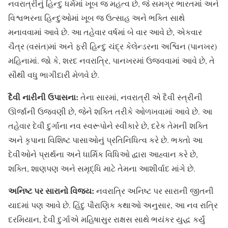
નવરાત્રીનું હિન્દુ ધર્મમાં ખૂબ જ મહત્વ છે, જે સમગ્ર ભારતમાં અને
વિશ્વભરના હિન્દુઓમાં ખૂબ જ ઉત્સાહ અને ભક્તિ સાથે
મનાવવામાં આવે છે. આ તહેવાર વર્ષમાં બે વાર આવે છે, એકવાર
ચૈત્ર (વસંત)માં અને ફરી હિન્દુ ચંદ્ર કેલેન્ડરના અશ્વિન (પાનખર)
મહિનામાં. જો કે, શરદ નવરાત્રિ, પાનખરમાં ઉજવવામાં આવે છે, તે
સૌથી વધુ ભાગીદારી મેળવે છે.
દૈવી નારીની ઉપાસના:
તેના સારમાં, નવરાત્રી એ દૈવી સ્ત્રીની
ઊર્જાની ઉજવણી છે, જેને શક્તિ તરીકે ઓળખવામાં આવે છે. આ
તહેવાર દેવી દુર્ગાના નવ સ્વરૂપોને સ્વીકારે છે, દરેક તેમની શક્તિ
અને કૃપાના વિશિષ્ટ પાસાઓનું પ્રતિનિધિત્વ કરે છે. ભક્તો આ
દેવીઓને પ્રાર્થના અને ધાર્મિક વિધિઓ દ્વારા આહ્વાન કરે છે,
શક્તિ, શાણપણ અને સમૃદ્ધિ માટે તેમના આશીર્વાદ માંગે છે.
અનિષ્ટ પર સારાનો વિજય:
નવરાત્રિ અનિષ્ટ પર સારાની જીતની
યાદમાં પણ આવે છે. હિંદુ પૌરાણિક કથાઓ અનુસાર, આ નવ રાત્રિ
દરમિયાન, દેવી દુર્ગાએ મહિષાસુર રાક્ષસ સાથે ભયંકર યુદ્ધ કર્યું