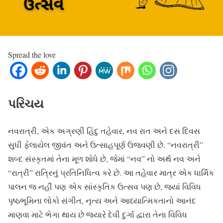
Spread the love
પરિચય
નવરાત્રી, એક અગ્રણી હિંદુ તહેવાર, નવ રાત અને દસ દિવસ
સુધી ફેલાયેલ જીવંત અને ઉત્સાહપૂર્ણ ઉજવણી છે. “નવરાત્રી”
શબ્દ સંસ્કૃતમાં તેના મૂળ શોધે છે, જેમાં “નવ” નો અર્થ નવ અને
“રાત્રી” રાત્રિનું પ્રતિનિધિત્વ કરે છે. આ તહેવાર માત્ર એક ધાર્મિક
પાલન જ નહીં પણ એક સાંસ્કૃતિક ઉત્સવ પણ છે, જ્યાં વિવિધ
પૃષ્ઠભૂમિના લોકો સંગીત, નૃત્ય અને આધ્યાત્મિકતાનો આનંદ
માણવા માટે ભેગા થાય છે જ્યારે દેવી દુર્ગા દ્વારા તેના વિવિધ