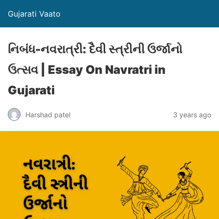
Gujarati Vaato
નિબંંધ-નવરાત્રી: દૈવી સ્ત્રીની ઉર્જાનો
ઉત્સવ | Essay On Navratri in
Gujarati
Harshad patel
3 years ago