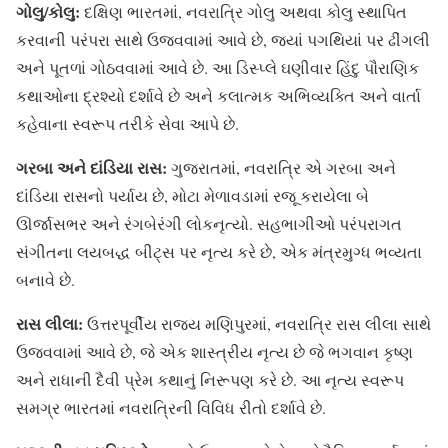
ગોલુ/કોલુ:
દક્ષિણ ભારતમાં, નવરાત્રિ ગોલુ અથવા કોલુ સ્થાપિત
કરવાની પરંપરા સાથે ઉજવવામાં આવે છે, જ્યાં પગથિયાં પર ઢીંગલી
અને પૂતળાં ગોઠવવામાં આવે છે. આ ડિસ્પ્લે ઘણીવાર હિંદુ પૌરાણિક
કથાઓના દ્રશ્યો દર્શાવે છે અને કલાત્મક અભિવ્યક્તિ અને વાર્તા
કહેવાના સ્વરૂપ તરીકે સેવા આપે છે.
ગરબા અને દાંડિયા રાસ:
ગુજરાતમાં, નવરાત્રિ એ ગરબા અને
દાંડિયા રાસનો પર્યાય છે, મોટા મેળાવડામાં રજૂ કરાયેલા બે
ઊર્જાસભર અને રંગબેરંગી લોકનૃત્યો. સહભાગીઓ પરંપરાગત
સંગીતના લયબદ્ધ બીટ્સ પર નૃત્ય કરે છે, એક મંત્રમુગ્ધ ભવ્યતા
બનાવે છે.
રાસ લીલા:
ઉત્તરપૂર્વીય રાજ્ય મણિપુરમાં, નવરાત્રિ રાસ લીલા સાથે
ઉજવવામાં આવે છે, જે એક શાસ્ત્રીય નૃત્ય છે જે ભગવાન કૃષ્ણ
અને રાધાની દૈવી પ્રેમ કથાનું નિરૂપણ કરે છે. આ નૃત્ય સ્વરૂપ
સમગ્ર ભારતમાં નવરાત્રિની વિવિધ રીતો દર્શાવે છે.