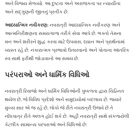
અને વિજય મેળવ્યો. આ દુષ્ટતા અને અરાજકતા પર ન્યાયીતા
અને સદ્ગુણની જીતનું પ્રતીક છે.
આધ્યાત્મિક નવીકરણ:
નવરાત્રી આધ્યાત્મિક નવીકરણ અને
આત્મનિરીક્ષણના સમયગાળા તરીકે સેવા આપે છે. ભક્તો તેમના
મન અને શરીરને શુદ્ધ કરવા માટે ઉપવાસ, ધ્યાન અને પ્રાર્થનામાં
વ્યસ્ત રહે છે. નકારાત્મક પ્રભાવો ઉતારવાનો અને પોતાના આંતરિક
સ્વ સાથે ફરીથી જોડાવાનો આ સમય છે.
પરંપરાઓ અને ધાર્મિક વિધિઓ
નવરાત્રી રિવાજો અને ધાર્મિક વિધિઓની પુષ્કળતા દ્વારા ચિહ્નિત
થયેલ છે, જે વિવિધ પ્રદેશો અને સમુદાયોમાં બદલાય છે. જ્યારે
મુખ્ય સાર એ જ રહે છે, લોકો જે રીતે નવરાત્રી ઉજવે છે તે
નોંધપાત્ર રીતે અલગ હોઈ શકે છે. અહીં નવરાત્રી સાથે સંકળાયેલી
કેટલીક સામાન્ય પરંપરાઓ અને વિધિઓ છે: