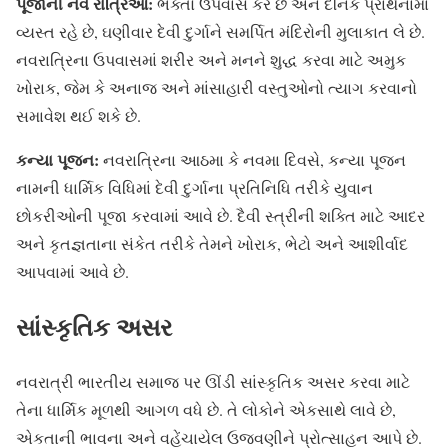
પૂજાની નવ રાત્રિઓ:
ભક્તો ઉપવાસ કરે છે અને દૈનિક પ્રાર્થનામાં
વ્યસ્ત રહે છે, ઘણીવાર દેવી દુર્ગાને સમર્પિત મંદિરોની મુલાકાત લે છે.
નવરાત્રિના ઉપવાસમાં શરીર અને મનને શુદ્ધ કરવા માટે અમુક
ખોરાક, જેમ કે અનાજ અને માંસાહારી વસ્તુઓનો ત્યાગ કરવાનો
સમાવેશ થઈ શકે છે.
કન્યા પૂજન:
નવરાત્રિના આઠમા કે નવમા દિવસે, કન્યા પૂજન
નામની ધાર્મિક વિધિમાં દેવી દુર્ગાના પ્રતિનિધિ તરીકે યુવાન
છોકરીઓની પૂજા કરવામાં આવે છે. દૈવી સ્ત્રીની શક્તિ માટે આદર
અને કૃતજ્ઞતાના સંકેત તરીકે તેમને ખોરાક, ભેટો અને આશીર્વાદ
આપવામાં આવે છે.
સાંસ્કૃતિક અસર
નવરાત્રી ભારતીય સમાજ પર ઊંડી સાંસ્કૃતિક અસર કરવા માટે
તેના ધાર્મિક મૂળથી આગળ વધે છે. તે લોકોને એકસાથે લાવે છે,
એકતાની ભાવના અને વહેંચાયેલ ઉજવણીને પ્રોત્સાહન આપે છે.