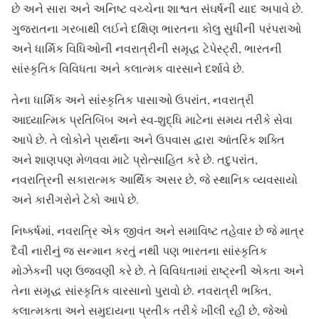
છે અને સારા અને અનિષ્ટ વચ્ચેના શાશ્વત સંઘર્ષની યાદ અપાવે છે.
ગુજરાતના ગરબાથી લઈને દક્ષિણ ભારતના કોલુ સુધીની પરંપરાઓ
અને ધાર્મિક વિધિઓની નવરાત્રીની સમૃદ્ધ ટેપેસ્ટ્રી, ભારતની
સાંસ્કૃતિક વિવિધતા અને કલાત્મક વારસાને દર્શાવે છે.
તેના ધાર્મિક અને સાંસ્કૃતિક પાસાઓ ઉપરાંત, નવરાત્રી
આધ્યાત્મિક પ્રતિબિંબ અને સ્વ-શુદ્ધિ માટેના સમય તરીકે સેવા
આપે છે. તે લોકોને પ્રાર્થના અને ઉપવાસ દ્વારા આંતરિક શક્તિ
અને શાણપણ મેળવવા માટે પ્રોત્સાહિત કરે છે. તદુપરાંત,
નવરાત્રિની સકારાત્મક આર્થિક અસર છે, જે સ્થાનિક વ્યવસાયો
અને કારીગરોને ટેકો આપે છે.
નિષ્કર્ષમાં, નવરાત્રિ એક જીવંત અને સમાવિષ્ટ તહેવાર છે જે માત્ર
દૈવી નારીનું જ સન્માન કરતું નથી પણ ભારતના સાંસ્કૃતિક
મોઝેકની પણ ઉજવણી કરે છે. તે વિવિધતામાં રાષ્ટ્રની એકતા અને
તેના સમૃદ્ધ સાંસ્કૃતિક વારસાનો પુરાવો છે. નવરાત્રી ભક્તિ,
કલાત્મકતા અને સમુદાયના પ્રતીક તરીકે ખીલી રહી છે, જેઓ