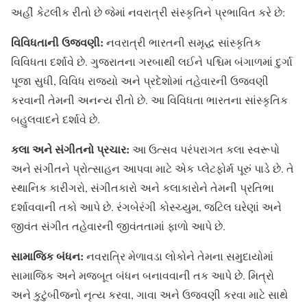
અહીં કેટલીક રીતો છે જેમાં નવરાત્રી સંસ્કૃતિને પ્રભાવિત કરે છે:
વિવિધતાની ઉજવણી:
નવરાત્રી ભારતની સમૃદ્ધ સાંસ્કૃતિક
વિવિધતા દર્શાવે છે. ગુજરાતના ગરબાથી લઈને પશ્ચિમ બંગાળમાં દુર્ગા
પૂજા સુધી, વિવિધ રાજ્યો અને પ્રદેશોમાં તહેવારની ઉજવણી
કરવાની તેમની અનન્ય રીતો છે. આ વિવિધતા ભારતના સાંસ્કૃતિક
બહુલવાદને દર્શાવે છે.
કલા અને સંગીતનો પ્રચાર:
આ ઉત્સવ પરંપરાગત કલા સ્વરૂપો
અને સંગીતને પ્રોત્સાહન આપવા માટે એક પ્લેટફોર્મ પૂરું પાડે છે. તે
સ્થાનિક કારીગરો, સંગીતકારો અને કલાકારોને તેમની પ્રતિભા
દર્શાવવાની તકો આપે છે. રંગબેરંગી કોસ્ચ્યુમ, જટિલ ઘરેણાં અને
જીવંત સંગીત તહેવારની જીવંતતામાં ફાળો આપે છે.
સામાજિક બંધન:
નવરાત્રિ મેળાવડા લોકોને તેમના સમુદાયોમાં
સામાજિક અને મજબૂત બંધન બનાવવાની તક આપે છે. મિત્રો
અને કુટુંબીજનો નૃત્ય કરવા, ગાવા અને ઉજવણી કરવા માટે સાથે