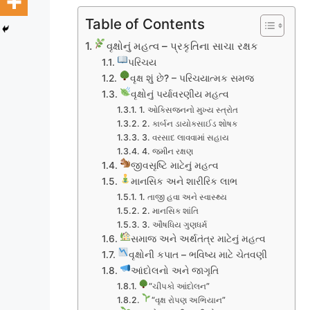
Table of Contents
વૃક્ષોનું મહત્વ – પ્રકૃતિના સાચા રક્ષક
પરિચય
વૃક્ષ શું છે? – પરિચયાત્મક સમજ
વૃક્ષોનું પર્યાવરણીય મહત્વ
1. ઓક્સિજનનો મુખ્ય સ્ત્રોત
2. કાર્બન ડાયોક્સાઈડ શોષક
3. વરસાદ લાવવામાં સહાય
4. જમીન રક્ષણ
જીવસૃષ્ટિ માટેનું મહત્વ
માનસિક અને શારીરિક લાભ
1. તાજી હવા અને સ્વાસ્થ્ય
2. માનસિક શાંતિ
3. ઔષધિય ગુણધર્મ
સમાજ અને અર્થતંત્ર માટેનું મહત્વ
વૃક્ષોની કપાત – ભવિષ્ય માટે ચેતવણી
આંદોલનો અને જાગૃતિ
“ચીપકો આંદોલન”
“વૃક્ષ રોપણ અભિયાન”