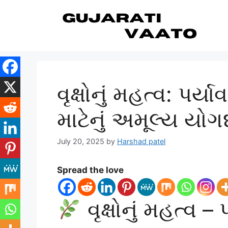
Skip
to
content
વૃક્ષોનું મહત્વ: પ
માટેનું અમૂલ્ય યોગ
July 20, 2025
by
Harshad patel
Spread the love
વૃક્ષોનું મહત્વ –