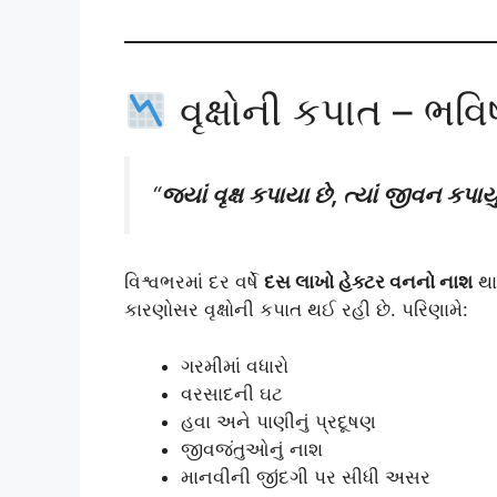
વૃક્ષોની કપાત – ભવિ
“
જ્યાં વૃક્ષ કપાયા છે, ત્યાં જીવન કપાયું
વિશ્વભરમાં દર વર્ષે
દસ લાખો હેક્ટર વનનો નાશ
થાય
કારણોસર વૃક્ષોની કપાત થઈ રહી છે. પરિણામે:
ગરમીમાં વધારો
વરસાદની ઘટ
હવા અને પાણીનું પ્રદૂષણ
જીવજંતુઓનું નાશ
માનવીની જીંદગી પર સીધી અસર