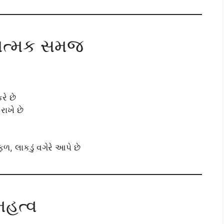
ચયાત્મક સમજ
રે છે
રાખે છે
, લાકડું વગેરે આપે છે
 મહત્વ