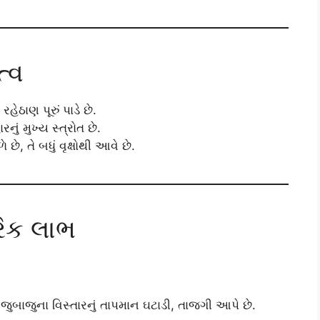
ત્વ
ેઠાણ પૂરું પાડે છે.
ું મુખ્ય સ્ત્રોત છે.
, તે બધું વૃક્ષોથી આવે છે.
િક લાભ
્ષો આજુબાજુના વિસ્તારનું તાપમાન ઘટાડી, તાજગી આપે છે.