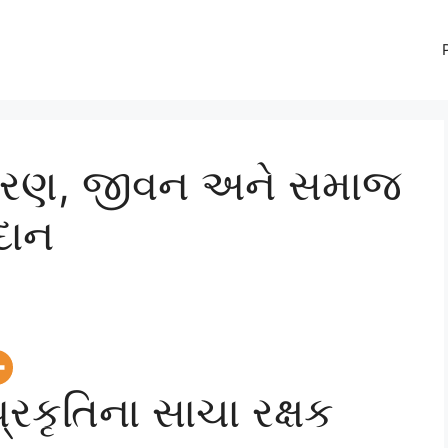
ર્યાવરણ, જીવન અને સમાજ
દાન
 પ્રકૃતિના સાચા રક્ષક