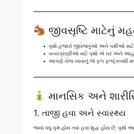
જીવસૃષ્ટિ માટેનું મહ
વૃક્ષો હજારો જીવજંતુઓ અને પક્ષીઓ માટે રહ
વન્યપ્રાણીઓ માટે વૃક્ષો એ ઘર અને આહારન
આપણે રોજ ખાવાનું જે ફળ ફળદ્રુપથી મળે છે
માનસિક અને શારીર
1. તાજી હવા અને સ્વાસ્થ્ય
જ્યાં વધુ વૃક્ષ હોય ત્યાં હવા શુદ્ધ હોય છે. વૃક