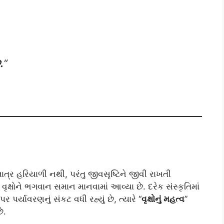
.
“
માત્ર હરિયાળી નથી, પરંતુ જીવસૃષ્ટિને જીવી રાખતી
્ષોને ભગવાન સમાન માનવામાં આવ્યા છે. દરેક સંસ્કૃતિમાં
પર પર્યાવરણનું સંકટ વધી રહ્યું છે, ત્યારે “
વૃક્ષોનું મહત્વ
”
ે.