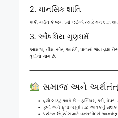
2. માનસિક શાંતિ
પાર્ક, ગાર્ડન કે જંગલમાં જઈએ ત્યારે મન શાંત થા
3. ઔષધિય ગુણધર્મ
આમળા, નીમ, બોર, આરંડી, પાળસો જેવા વૃક્ષો નૈસર
વૃક્ષોનો ભાગ છે.
સમાજ અને અર્થતંત્ર
વૃક્ષો લાકડું આપે છે – ફર્નિચર, ઘરો, પે
ફળો અને ફૂલો ખેડૂતો માટે આવકનું સશક્
પર્યટન ઉદ્યોગ માટે વન્યસૌંદર્ય આકર્ષણ