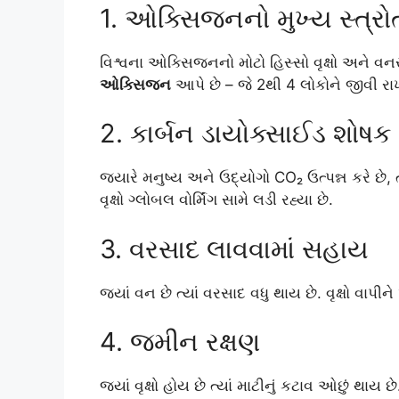
1. ઓક્સિજનનો મુખ્ય સ્ત્રો
વિશ્વના ઓક્સિજનનો મોટો હિસ્સો વૃક્ષો અને વ
ઓક્સિજન
આપે છે – જે 2થી 4 લોકોને જીવી રાખવ
2. કાર્બન ડાયોક્સાઈડ શોષક
જ્યારે મનુષ્ય અને ઉદ્યોગો CO₂ ઉત્પન્ન કરે છે, ત્
વૃક્ષો ગ્લોબલ વોર્મિંગ સામે લડી રહ્યા છે.
3. વરસાદ લાવવામાં સહાય
જ્યાં વન છે ત્યાં વરસાદ વધુ થાય છે. વૃક્ષો વાપીને
4. જમીન રક્ષણ
જ્યાં વૃક્ષો હોય છે ત્યાં માટીનું કટાવ ઓછું થાય છે