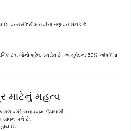
ય છે. વન્યસૌંદર્ય માનવીના તણાવને ઘટાડે છે.
્ગિક દવાઓનો શ્રેષ્ઠ સ્ત્રોત છે. આયુર્વેદનાં 80% ઔષધોમાં
 માટેનું મહત્વ
પર, કાગળ વગેરે બનાવવામાં ઉપયોગી.
ત સાધન બને છે.
 હોય છે.