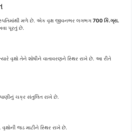
ત
નસ્પતિમાંથી મળે છે. એક વૃક્ષ જીવનભર લગભગ
700 કિ.ગ્રા.
ા પૂરતું છે.
યારે વૃક્ષો તેને શોષીને વાતાવરણને સ્થિર રાખે છે. આ રીતે
 પાણીનું ચક્ર સંતુલિત રાખે છે.
. વૃક્ષોની જડ માટીને સ્થિર રાખે છે.