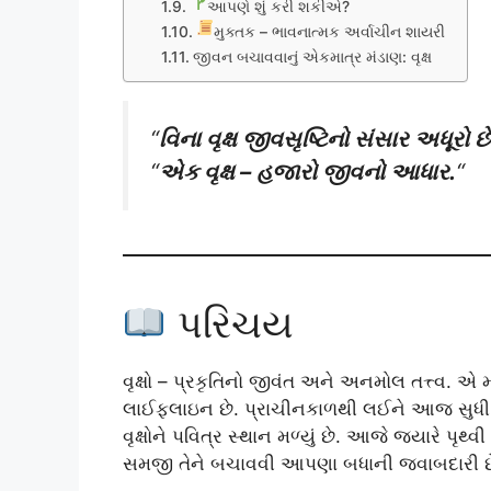
આપણે શું કરી શકીએ?
મુક્તક – ભાવનાત્મક અર્વાચીન શાયરી
જીવન બચાવવાનું એકમાત્ર મંડાણ: વૃક્ષ
“
વિના વૃક્ષ જીવસૃષ્ટિનો સંસાર અધૂરો છે
“
એક વૃક્ષ – હજારો જીવનો આધાર.
“
પરિચય
વૃક્ષો – પ્રકૃતિનો જીવંત અને અનમોલ તત્ત્વ. એ 
લાઈફલાઇન છે. પ્રાચીનકાળથી લઈને આજ સુધી વૃક
વૃક્ષોને પવિત્ર સ્થાન મળ્યું છે. આજે જ્યારે પૃથ્વી 
સમજી તેને બચાવવી આપણા બધાની જવાબદારી છ