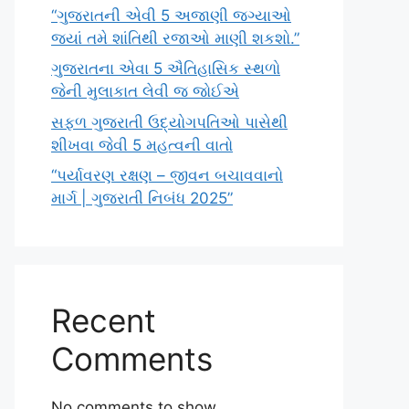
“ગુજરાતની એવી 5 અજાણી જગ્યાઓ
જ્યાં તમે શાંતિથી રજાઓ માણી શકશો.”
ગુજરાતના એવા 5 ઐતિહાસિક સ્થળો
જેની મુલાકાત લેવી જ જોઈએ
સફળ ગુજરાતી ઉદ્યોગપતિઓ પાસેથી
શીખવા જેવી 5 મહત્વની વાતો
“પર્યાવરણ રક્ષણ – જીવન બચાવવાનો
માર્ગ | ગુજરાતી નિબંધ 2025”
Recent
Comments
No comments to show.