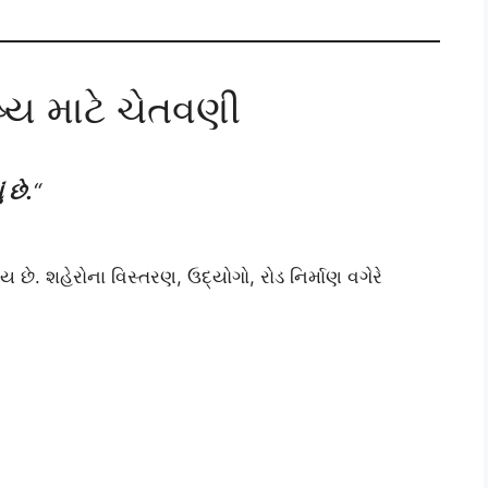
ષ્ય માટે ચેતવણી
 છે.
“
 છે. શહેરોના વિસ્તરણ, ઉદ્યોગો, રોડ નિર્માણ વગેરે