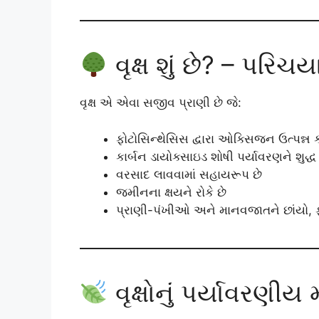
વૃક્ષ શું છે? – પરિ
વૃક્ષ એ એવા સજીવ પ્રાણી છે જે:
ફોટોસિન્થેસિસ દ્વારા ઓક્સિજન ઉત્પન્ન ક
કાર્બન ડાયોક્સાઇડ શોષી પર્યાવરણને શુદ્ધ 
વરસાદ લાવવામાં સહાયરૂપ છે
જમીનના ક્ષયને રોકે છે
પ્રાણી-પંખીઓ અને માનવજાતને છાંયો, ફળ
વૃક્ષોનું પર્યાવરણીય