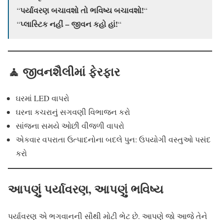
પર્યાવરણ બચાવશો તો ભવિષ્ય બચાવશો!
“
“
પ્લાસ્ટિક નહીં – જીવન કહો હાં!
“
“
🧘 જીવનશૈલીમાં ફેરફાર
ઘરમાં LED વાપરો
ઘરના કચરાનું સગવણી વિભાજન કરો
સાંજના સમયે ઓછી વીજળી વાપરો
એકવાર વપરાતા ઉત્પાદનોના બદલે પુન: ઉપયોગી વસ્તુઓ પસંદ
કરો
આપણું પર્યાવરણ, આપણું ભવિષ્ય
પર્યાવરણ એ ભગવાનની સૌથી મોટી ભેટ છે. આપણે જો આજે તેને