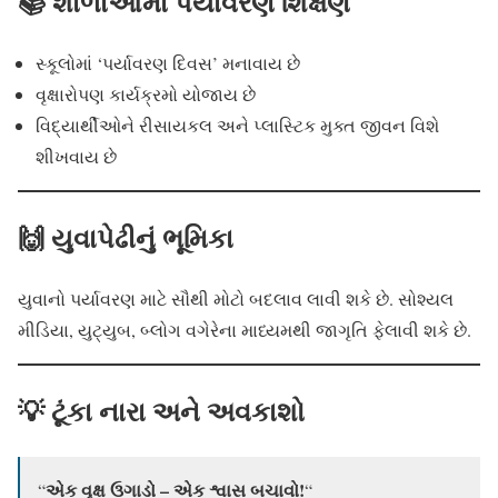
📚 શાળાઓમાં પર્યાવરણ શિક્ષણ
સ્કૂલોમાં ‘પર્યાવરણ દિવસ’ મનાવાય છે
વૃક્ષારોપણ કાર્યક્રમો યોજાય છે
વિદ્યાર્થીઓને રીસાયકલ અને પ્લાસ્ટિક મુક્ત જીવન વિશે
શીખવાય છે
🙌 યુવાપેઢીનું ભૂમિકા
યુવાનો પર્યાવરણ માટે સૌથી મોટો બદલાવ લાવી શકે છે. સોશ્યલ
મીડિયા, યુટ્યુબ, બ્લોગ વગેરેના માધ્યમથી જાગૃતિ ફેલાવી શકે છે.
💡 ટૂંકા નારા અને અવકાશો
એક વૃક્ષ ઉગાડો – એક શ્વાસ બચાવો!
“
“