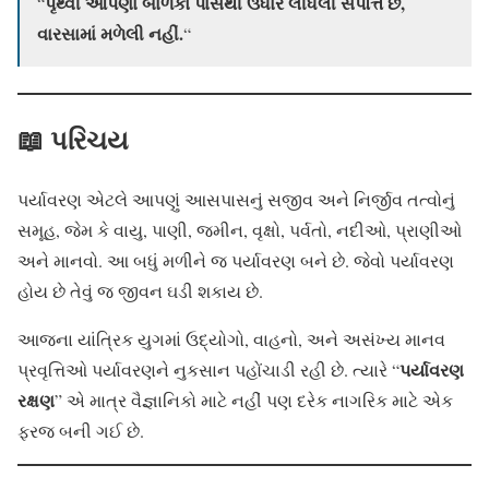
પૃથ્વી આપણા બાળકો પાસેથી ઉધાર લીધેલી સંપત્તિ છે,
“
વારસામાં મળેલી નહીં.
“
📖 પરિચય
પર્યાવરણ એટલે આપણું આસપાસનું સજીવ અને નિર્જીવ તત્વોનું
સમૂહ, જેમ કે વાયુ, પાણી, જમીન, વૃક્ષો, પર્વતો, નદીઓ, પ્રાણીઓ
અને માનવો. આ બધું મળીને જ પર્યાવરણ બને છે. જેવો પર્યાવરણ
હોય છે તેવું જ જીવન ઘડી શકાય છે.
આજના યાંત્રિક યુગમાં ઉદ્યોગો, વાહનો, અને અસંખ્ય માનવ
પર્યાવરણ
પ્રવૃત્તિઓ પર્યાવરણને નુકસાન પહોંચાડી રહી છે. ત્યારે “
રક્ષણ
” એ માત્ર વૈજ્ઞાનિકો માટે નહીં પણ દરેક નાગરિક માટે એક
ફરજ બની ગઈ છે.