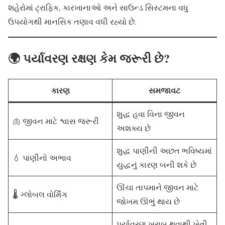
શહેરોમાં ટ્રાફિક, કારખાનાઓ અને સાઉન્ડ સિસ્ટમના વધુ
ઉપયોગથી માનસિક તણાવ વધી રહ્યો છે.
🌍 પર્યાવરણ રક્ષણ કેમ જરૂરી છે?
કારણ
સમજાવટ
શુદ્ધ હવા વિના જીવન
🫁 જીવન માટે શ્વાસ જરૂરી
અશક્ય છે
શુદ્ધ પાણીની અછત ભવિષ્યમાં
💧 પાણીનો અભાવ
યુદ્ધનું કારણ બની શકે છે
ઊંચા તાપમાને જીવન માટે
🌡️ ગ્લોબલ વોર્મિંગ
જોખમ ઊભું થાય છે
પર્યાવરણ ખરાબ થવાથી ખેતી