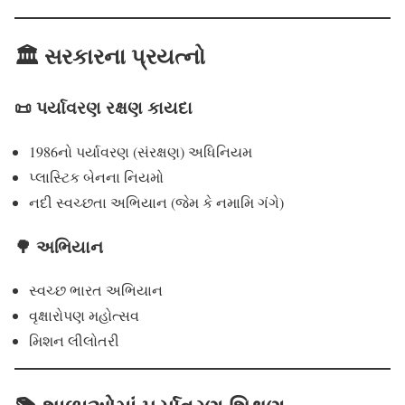
🏛️ સરકારના પ્રયત્નો
📜 પર્યાવરણ રક્ષણ કાયદા
1986નો પર્યાવરણ (સંરક્ષણ) અધિનિયમ
પ્લાસ્ટિક બેનના નિયમો
નદી સ્વચ્છતા અભિયાન (જેમ કે નમામિ ગંગે)
🌳 અભિયાન
સ્વચ્છ ભારત અભિયાન
વૃક્ષારોપણ મહોત્સવ
મિશન લીલોતરી