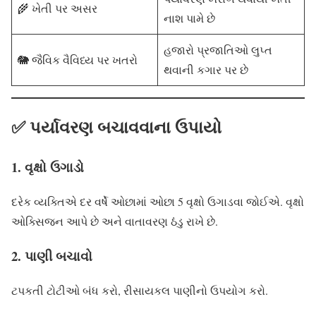
🌾 ખેતી પર અસર
નાશ પામે છે
હજારો પ્રજાતિઓ લુપ્ત
🐘 જૈવિક વૈવિધ્ય પર ખતરો
થવાની કગાર પર છે
✅ પર્યાવરણ બચાવવાના ઉપાયો
1. વૃક્ષો ઉગાડો
દરેક વ્યક્તિએ દર વર્ષે ઓછામાં ઓછા 5 વૃક્ષો ઉગાડવા જોઈએ. વૃક્ષો
ઓક્સિજન આપે છે અને વાતાવરણ ઠંડુ રાખે છે.
2. પાણી બચાવો
ટપકતી ટોટીઓ બંધ કરો, રીસાયકલ પાણીનો ઉપયોગ કરો.