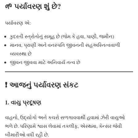
🌱 પર્યાવરણ શું છે?
પર્યાવરણ એ:
કુદરતી સ્ત્રોતોનું સમૂહ છે (જેમ કે હવા, પાણી, જમીન)
માનવ, પ્રાણી અને વનસ્પતિ જીવનની સહઅસ્તિત્વવાળી
વ્યવસ્થા છે
જીવન જીવવા માટે અનિવાર્ય તત્વ છે
❗ આજનું પર્યાવરણ સંકટ
1. વાયુ પ્રદૂષણ
વાહનો, ઉદ્યોગો અને કચરો સળગાવવાથી હવામાં ઝેરી વાયુઓ
ભળે છે. પરિણામે શ્વાસ લેવામાં તકલીફ, એસ્થમા, કેન્સર જેવી
બીમારીઓ વધી રહી છે.