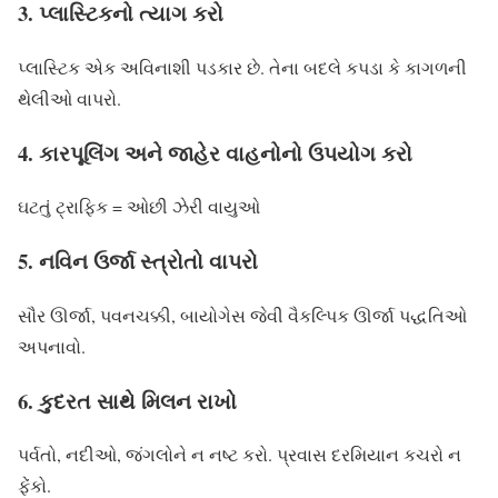
3. પ્લાસ્ટિકનો ત્યાગ કરો
પ્લાસ્ટિક એક અવિનાશી પડકાર છે. તેના બદલે કપડા કે કાગળની
થેલીઓ વાપરો.
4. કારપૂલિંગ અને જાહેર વાહનોનો ઉપયોગ કરો
ઘટતું ટ્રાફિક = ઓછી ઝેરી વાયુઓ
5. નવિન ઉર્જા સ્ત્રોતો વાપરો
સૌર ઊર્જા, પવનચક્કી, બાયોગેસ જેવી વૈકલ્પિક ઊર્જા પદ્ધતિઓ
અપનાવો.
6. કુદરત સાથે મિલન રાખો
પર્વતો, નદીઓ, જંગલોને ન નષ્ટ કરો. પ્રવાસ દરમિયાન કચરો ન
ફેંકો.